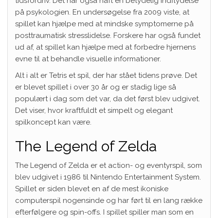
tidsfordriv. Det har også haft en betydelig indflydelse
på psykologien. En undersøgelse fra 2009 viste, at
spillet kan hjælpe med at mindske symptomerne på
posttraumatisk stresslidelse. Forskere har også fundet
ud af, at spillet kan hjælpe med at forbedre hjernens
evne til at behandle visuelle informationer.
Alt i alt er Tetris et spil, der har stået tidens prøve. Det
er blevet spillet i over 30 år og er stadig lige så
populært i dag som det var, da det først blev udgivet.
Det viser, hvor kraftfuldt et simpelt og elegant
spilkoncept kan være.
The Legend of Zelda
The Legend of Zelda er et action- og eventyrspil, som
blev udgivet i 1986 til Nintendo Entertainment System.
Spillet er siden blevet en af de mest ikoniske
computerspil nogensinde og har ført til en lang række
efterfølgere og spin-offs. I spillet spiller man som en