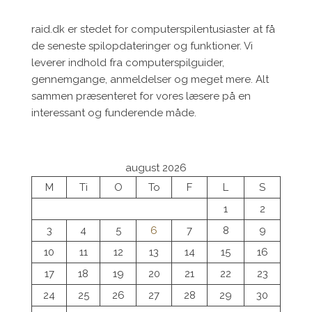
raid.dk er stedet for computerspilentusiaster at få
de seneste spilopdateringer og funktioner. Vi
leverer indhold fra computerspilguider,
gennemgange, anmeldelser og meget mere. Alt
sammen præsenteret for vores læsere på en
interessant og funderende måde.
august 2026
M
Ti
O
To
F
L
S
1
2
3
4
5
6
7
8
9
10
11
12
13
14
15
16
17
18
19
20
21
22
23
24
25
26
27
28
29
30