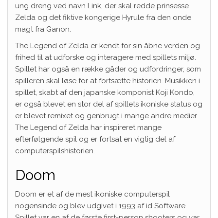
ung dreng ved navn Link, der skal redde prinsesse
Zelda og det fiktive kongerige Hyrule fra den onde
magt fra Ganon.
The Legend of Zelda er kendt for sin åbne verden og
frihed til at udforske og interagere med spillets miljø.
Spillet har også en række gåder og udfordringer, som
spilleren skal løse for at fortsætte historien. Musikken i
spillet, skabt af den japanske komponist Koji Kondo,
er også blevet en stor del af spillets ikoniske status og
er blevet remixet og genbrugt i mange andre medier.
The Legend of Zelda har inspireret mange
efterfølgende spil og er fortsat en vigtig del af
computerspilshistorien.
Doom
Doom er et af de mest ikoniske computerspil
nogensinde og blev udgivet i 1993 af id Software.
Spillet var en af de første first-person shooters og var