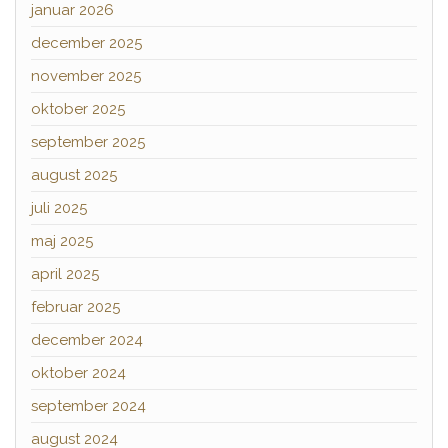
januar 2026
december 2025
november 2025
oktober 2025
september 2025
august 2025
juli 2025
maj 2025
april 2025
februar 2025
december 2024
oktober 2024
september 2024
august 2024