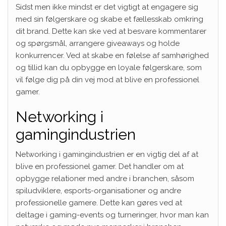
Sidst men ikke mindst er det vigtigt at engagere sig
med sin følgerskare og skabe et fællesskab omkring
dit brand. Dette kan ske ved at besvare kommentarer
og spørgsmål, arrangere giveaways og holde
konkurrencer. Ved at skabe en følelse af samhørighed
og tillid kan du opbygge en loyale følgerskare, som
vil følge dig på din vej mod at blive en professionel
gamer.
Networking i
gamingindustrien
Networking i gamingindustrien er en vigtig del af at
blive en professionel gamer. Det handler om at
opbygge relationer med andre i branchen, såsom
spiludviklere, esports-organisationer og andre
professionelle gamere. Dette kan gøres ved at
deltage i gaming-events og turneringer, hvor man kan