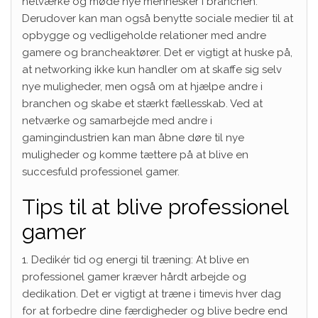
netværke og møde nye mennesker i branchen.
Derudover kan man også benytte sociale medier til at
opbygge og vedligeholde relationer med andre
gamere og brancheaktører. Det er vigtigt at huske på,
at networking ikke kun handler om at skaffe sig selv
nye muligheder, men også om at hjælpe andre i
branchen og skabe et stærkt fællesskab. Ved at
netværke og samarbejde med andre i
gamingindustrien kan man åbne døre til nye
muligheder og komme tættere på at blive en
succesfuld professionel gamer.
Tips til at blive professionel
gamer
1. Dedikér tid og energi til træning: At blive en
professionel gamer kræver hårdt arbejde og
dedikation. Det er vigtigt at træne i timevis hver dag
for at forbedre dine færdigheder og blive bedre end