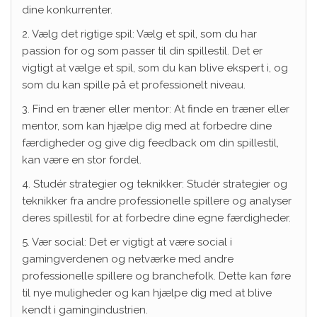
dine konkurrenter.
2. Vælg det rigtige spil: Vælg et spil, som du har
passion for og som passer til din spillestil. Det er
vigtigt at vælge et spil, som du kan blive ekspert i, og
som du kan spille på et professionelt niveau.
3. Find en træner eller mentor: At finde en træner eller
mentor, som kan hjælpe dig med at forbedre dine
færdigheder og give dig feedback om din spillestil,
kan være en stor fordel.
4. Studér strategier og teknikker: Studér strategier og
teknikker fra andre professionelle spillere og analyser
deres spillestil for at forbedre dine egne færdigheder.
5. Vær social: Det er vigtigt at være social i
gamingverdenen og netværke med andre
professionelle spillere og branchefolk. Dette kan føre
til nye muligheder og kan hjælpe dig med at blive
kendt i gamingindustrien.