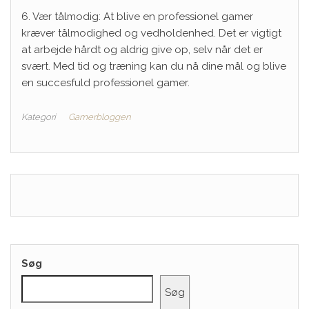
6. Vær tålmodig: At blive en professionel gamer
kræver tålmodighed og vedholdenhed. Det er vigtigt
at arbejde hårdt og aldrig give op, selv når det er
svært. Med tid og træning kan du nå dine mål og blive
en succesfuld professionel gamer.
Kategori
Gamerbloggen
Søg
Søg