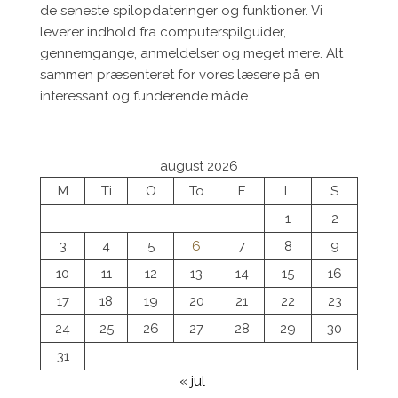
de seneste spilopdateringer og funktioner. Vi
leverer indhold fra computerspilguider,
gennemgange, anmeldelser og meget mere. Alt
sammen præsenteret for vores læsere på en
interessant og funderende måde.
august 2026
M
Ti
O
To
F
L
S
1
2
3
4
5
6
7
8
9
10
11
12
13
14
15
16
17
18
19
20
21
22
23
24
25
26
27
28
29
30
31
« jul