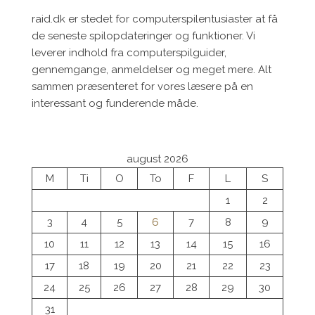
raid.dk er stedet for computerspilentusiaster at få
de seneste spilopdateringer og funktioner. Vi
leverer indhold fra computerspilguider,
gennemgange, anmeldelser og meget mere. Alt
sammen præsenteret for vores læsere på en
interessant og funderende måde.
august 2026
M
Ti
O
To
F
L
S
1
2
3
4
5
6
7
8
9
10
11
12
13
14
15
16
17
18
19
20
21
22
23
24
25
26
27
28
29
30
31