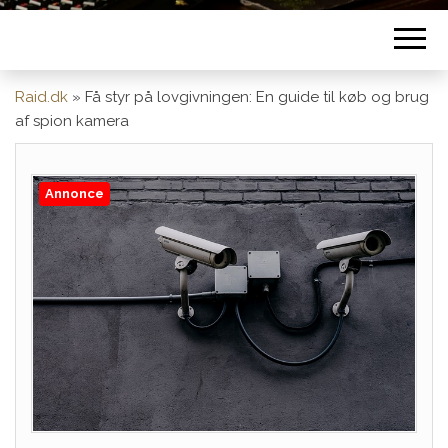
Raid.dk
»
Få styr på lovgivningen: En guide til køb og brug
af spion kamera
Annonce