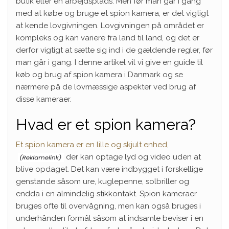
butik eller en arbejdsplads. Men før man går i gang
med at købe og bruge et spion kamera, er det vigtigt
at kende lovgivningen. Lovgivningen på området er
kompleks og kan variere fra land til land, og det er
derfor vigtigt at sætte sig ind i de gældende regler, før
man går i gang. I denne artikel vil vi give en guide til
køb og brug af spion kamera i Danmark og se
nærmere på de lovmæssige aspekter ved brug af
disse kameraer.
Hvad er et spion kamera?
Et spion kamera er en lille og skjult enhed,
der kan optage lyd og video uden at
blive opdaget. Det kan være indbygget i forskellige
genstande såsom ure, kuglepenne, solbriller og
endda i en almindelig stikkontakt. Spion kameraer
bruges ofte til overvågning, men kan også bruges i
underhånden formål såsom at indsamle beviser i en