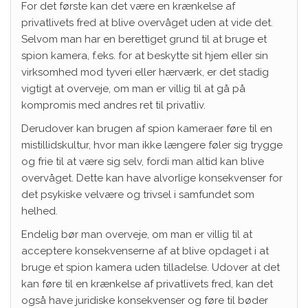
For det første kan det være en krænkelse af
privatlivets fred at blive overvåget uden at vide det.
Selvom man har en berettiget grund til at bruge et
spion kamera, f.eks. for at beskytte sit hjem eller sin
virksomhed mod tyveri eller hærværk, er det stadig
vigtigt at overveje, om man er villig til at gå på
kompromis med andres ret til privatliv.
Derudover kan brugen af spion kameraer føre til en
mistillidskultur, hvor man ikke længere føler sig trygge
og frie til at være sig selv, fordi man altid kan blive
overvåget. Dette kan have alvorlige konsekvenser for
det psykiske velvære og trivsel i samfundet som
helhed.
Endelig bør man overveje, om man er villig til at
acceptere konsekvenserne af at blive opdaget i at
bruge et spion kamera uden tilladelse. Udover at det
kan føre til en krænkelse af privatlivets fred, kan det
også have juridiske konsekvenser og føre til bøder