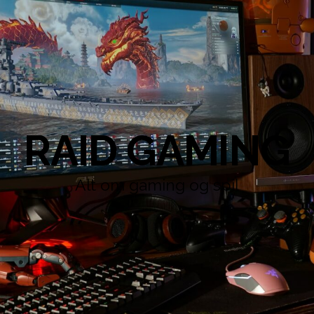
RAID GAMING
Alt om gaming og spil