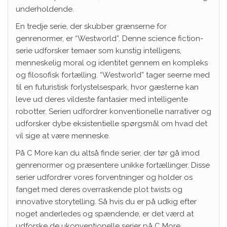
underholdende.
En tredje serie, der skubber grænserne for
genrenormer, er “Westworld”. Denne science fiction-
serie udforsker temaer som kunstig intelligens,
menneskelig moral og identitet gennem en kompleks
og filosofisk fortælling. “Westworld” tager seerne med
til en futuristisk forlystelsespark, hvor gæsterne kan
leve ud deres vildeste fantasier med intelligente
robotter. Serien udfordrer konventionelle narrativer og
udforsker dybe eksistentielle spørgsmål om hvad det
vil sige at være menneske.
På C More kan du altså finde serier, der tør gå imod
genrenormer og præsentere unikke fortællinger. Disse
serier udfordrer vores forventninger og holder os
fanget med deres overraskende plot twists og
innovative storytelling. Så hvis du er på udkig efter
noget anderledes og spændende, er det værd at
udforske de ukonventionelle serier på C More.