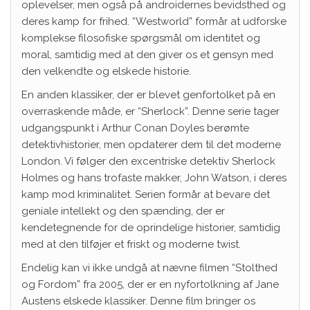
oplevelser, men også på androidernes bevidsthed og
deres kamp for frihed. “Westworld” formår at udforske
komplekse filosofiske spørgsmål om identitet og
moral, samtidig med at den giver os et gensyn med
den velkendte og elskede historie.
En anden klassiker, der er blevet genfortolket på en
overraskende måde, er “Sherlock”. Denne serie tager
udgangspunkt i Arthur Conan Doyles berømte
detektivhistorier, men opdaterer dem til det moderne
London. Vi følger den excentriske detektiv Sherlock
Holmes og hans trofaste makker, John Watson, i deres
kamp mod kriminalitet. Serien formår at bevare det
geniale intellekt og den spænding, der er
kendetegnende for de oprindelige historier, samtidig
med at den tilføjer et friskt og moderne twist.
Endelig kan vi ikke undgå at nævne filmen “Stolthed
og Fordom” fra 2005, der er en nyfortolkning af Jane
Austens elskede klassiker. Denne film bringer os