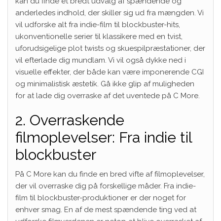
kan du finde et bredt udvalg af spændende og
anderledes indhold, der skiller sig ud fra mængden. Vi
vil udforske alt fra indie-film til blockbuster-hits,
ukonventionelle serier til klassikere med en tvist,
uforudsigelige plot twists og skuespilpræstationer, der
vil efterlade dig mundlam. Vi vil også dykke ned i
visuelle effekter, der både kan være imponerende CGI
og minimalistisk æstetik. Gå ikke glip af muligheden
for at lade dig overraske af det uventede på C More.
2. Overraskende
filmoplevelser: Fra indie til
blockbuster
På C More kan du finde en bred vifte af filmoplevelser,
der vil overraske dig på forskellige måder. Fra indie-
film til blockbuster-produktioner er der noget for
enhver smag. En af de mest spændende ting ved at