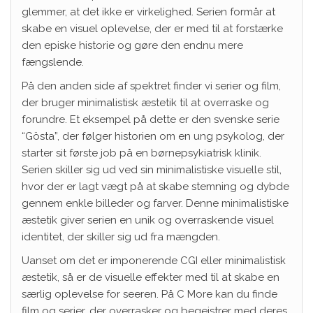
glemmer, at det ikke er virkelighed. Serien formår at
skabe en visuel oplevelse, der er med til at forstærke
den episke historie og gøre den endnu mere
fængslende.
På den anden side af spektret finder vi serier og film,
der bruger minimalistisk æstetik til at overraske og
forundre. Et eksempel på dette er den svenske serie
“Gösta”, der følger historien om en ung psykolog, der
starter sit første job på en børnepsykiatrisk klinik.
Serien skiller sig ud ved sin minimalistiske visuelle stil,
hvor der er lagt vægt på at skabe stemning og dybde
gennem enkle billeder og farver. Denne minimalistiske
æstetik giver serien en unik og overraskende visuel
identitet, der skiller sig ud fra mængden.
Uanset om det er imponerende CGI eller minimalistisk
æstetik, så er de visuelle effekter med til at skabe en
særlig oplevelse for seeren. På C More kan du finde
film og serier, der overrasker og begejstrer med deres