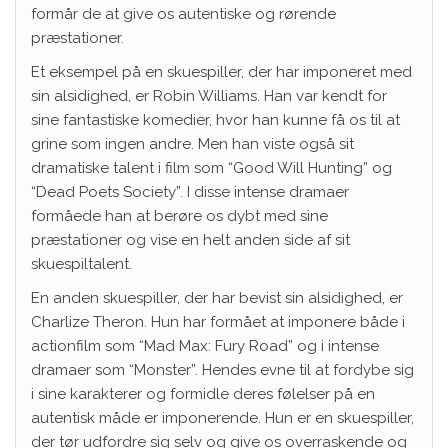
formår de at give os autentiske og rørende
præstationer.
Et eksempel på en skuespiller, der har imponeret med
sin alsidighed, er Robin Williams. Han var kendt for
sine fantastiske komedier, hvor han kunne få os til at
grine som ingen andre. Men han viste også sit
dramatiske talent i film som “Good Will Hunting” og
“Dead Poets Society”. I disse intense dramaer
formåede han at berøre os dybt med sine
præstationer og vise en helt anden side af sit
skuespiltalent.
En anden skuespiller, der har bevist sin alsidighed, er
Charlize Theron. Hun har formået at imponere både i
actionfilm som “Mad Max: Fury Road” og i intense
dramaer som “Monster”. Hendes evne til at fordybe sig
i sine karakterer og formidle deres følelser på en
autentisk måde er imponerende. Hun er en skuespiller,
der tør udfordre sig selv og give os overraskende og