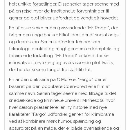
helt unikke fortællinger. Disse serier tager seerne med
på en rejse, hvor de traditionelle forventninger til
genrer og plot bliver udfordret og vendt på hovedet.
En af disse serier er den prisvindende “Mr. Robot”, der
følger den unge hacker Elliot, der lider af social angst
og depression. Serien udforsker temaer som
teknologi, identitet og magt gennem en kompleks og
forvirrende fortælling. “Mr. Robot” er kendt for sin
innovative storytelling og overraskende plot twists,
der holder seerne fanget fra start til slut.
En anden unik serie på C More er “Fargo”, der er
baseret på den populære Coen-brødrene film af
samme navn. Serien tager seerne med tilbage til det
snedækkede og kriminelle univers i Minnesota, hvor
hver sæson præsenterer en ny historie med nye
karakterer. “Fargo” udfordrer genren for krimidrama
ved at kombinere mørk humor, spænding og
absurditet på en måde, der er både overraskende og