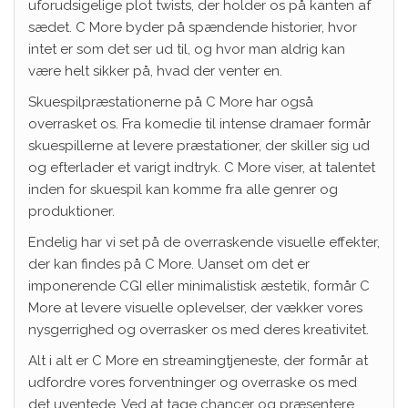
uforudsigelige plot twists, der holder os på kanten af
sædet. C More byder på spændende historier, hvor
intet er som det ser ud til, og hvor man aldrig kan
være helt sikker på, hvad der venter en.
Skuespilpræstationerne på C More har også
overrasket os. Fra komedie til intense dramaer formår
skuespillerne at levere præstationer, der skiller sig ud
og efterlader et varigt indtryk. C More viser, at talentet
inden for skuespil kan komme fra alle genrer og
produktioner.
Endelig har vi set på de overraskende visuelle effekter,
der kan findes på C More. Uanset om det er
imponerende CGI eller minimalistisk æstetik, formår C
More at levere visuelle oplevelser, der vækker vores
nysgerrighed og overrasker os med deres kreativitet.
Alt i alt er C More en streamingtjeneste, der formår at
udfordre vores forventninger og overraske os med
det uventede. Ved at tage chancer og præsentere