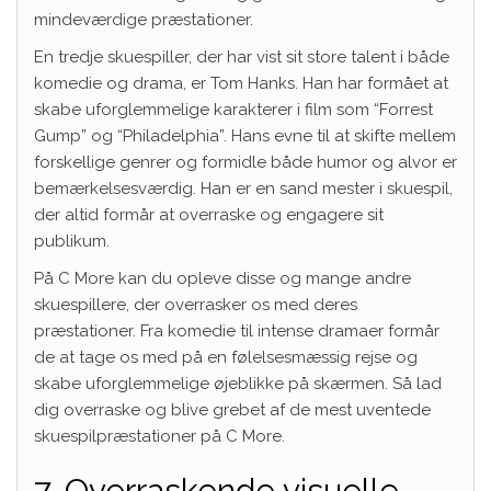
mindeværdige præstationer.
En tredje skuespiller, der har vist sit store talent i både
komedie og drama, er Tom Hanks. Han har formået at
skabe uforglemmelige karakterer i film som “Forrest
Gump” og “Philadelphia”. Hans evne til at skifte mellem
forskellige genrer og formidle både humor og alvor er
bemærkelsesværdig. Han er en sand mester i skuespil,
der altid formår at overraske og engagere sit
publikum.
På C More kan du opleve disse og mange andre
skuespillere, der overrasker os med deres
præstationer. Fra komedie til intense dramaer formår
de at tage os med på en følelsesmæssig rejse og
skabe uforglemmelige øjeblikke på skærmen. Så lad
dig overraske og blive grebet af de mest uventede
skuespilpræstationer på C More.
7. Overraskende visuelle