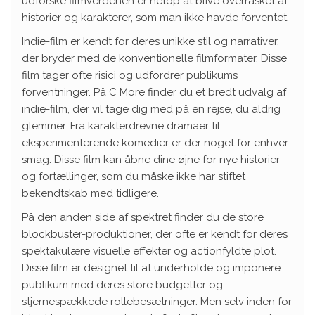
udforske filmverdenen er netop at blive overrasket af
historier og karakterer, som man ikke havde forventet.
Indie-film er kendt for deres unikke stil og narrativer,
der bryder med de konventionelle filmformater. Disse
film tager ofte risici og udfordrer publikums
forventninger. På C More finder du et bredt udvalg af
indie-film, der vil tage dig med på en rejse, du aldrig
glemmer. Fra karakterdrevne dramaer til
eksperimenterende komedier er der noget for enhver
smag. Disse film kan åbne dine øjne for nye historier
og fortællinger, som du måske ikke har stiftet
bekendtskab med tidligere.
På den anden side af spektret finder du de store
blockbuster-produktioner, der ofte er kendt for deres
spektakulære visuelle effekter og actionfyldte plot.
Disse film er designet til at underholde og imponere
publikum med deres store budgetter og
stjernespækkede rollebesætninger. Men selv inden for