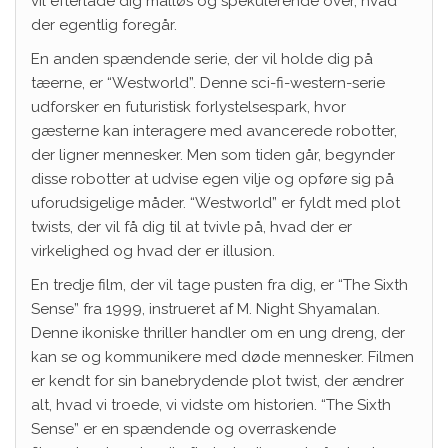
vil efterlade dig målløs og spekulerende over, hvad
der egentlig foregår.
En anden spændende serie, der vil holde dig på
tæerne, er “Westworld”. Denne sci-fi-western-serie
udforsker en futuristisk forlystelsespark, hvor
gæsterne kan interagere med avancerede robotter,
der ligner mennesker. Men som tiden går, begynder
disse robotter at udvise egen vilje og opføre sig på
uforudsigelige måder. “Westworld” er fyldt med plot
twists, der vil få dig til at tvivle på, hvad der er
virkelighed og hvad der er illusion.
En tredje film, der vil tage pusten fra dig, er “The Sixth
Sense” fra 1999, instrueret af M. Night Shyamalan.
Denne ikoniske thriller handler om en ung dreng, der
kan se og kommunikere med døde mennesker. Filmen
er kendt for sin banebrydende plot twist, der ændrer
alt, hvad vi troede, vi vidste om historien. “The Sixth
Sense” er en spændende og overraskende