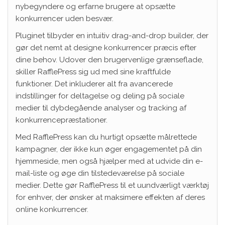
nybegyndere og erfarne brugere at opsætte
konkurrencer uden besvær.
Pluginet tilbyder en intuitiv drag-and-drop builder, der
gør det nemt at designe konkurrencer præcis efter
dine behov. Udover den brugervenlige grænseflade,
skiller RafflePress sig ud med sine kraftfulde
funktioner. Det inkluderer alt fra avancerede
indstillinger for deltagelse og deling på sociale
medier til dybdegående analyser og tracking af
konkurrencepræstationer.
Med RafflePress kan du hurtigt opsætte målrettede
kampagner, der ikke kun øger engagementet på din
hjemmeside, men også hjælper med at udvide din e-
mail-liste og øge din tilstedeværelse på sociale
medier. Dette gør RafflePress til et uundværligt værktøj
for enhver, der ønsker at maksimere effekten af deres
online konkurrencer.